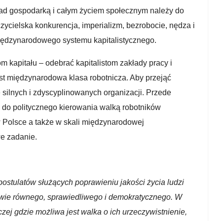
ad gospodarką i całym życiem społecznym należy do
zczycielska konkurencja, imperializm, bezrobocie, nędza i
iędzynarodowego systemu kapitalistycznego.
m kapitału – odebrać kapitalistom zakłady pracy i
st międzynarodowa klasa robotnicza. Aby przejąć
e silnych i zdyscyplinowanych organizacji. Przede
j do politycznego kierowania walką robotników
 w Polsce a także w skali międzynarodowej
e zadanie.
 postulatów służących poprawieniu jakości życia ludzi
iwie równego, sprawiedliwego i demokratycznego. W
zej gdzie możliwa jest walka o ich urzeczywistnienie,