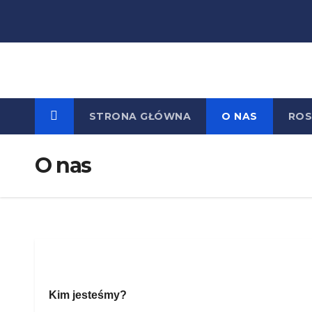
Skip
to
content
STRONA GŁÓWNA
O NAS
ROS
O nas
Kim jesteśmy?