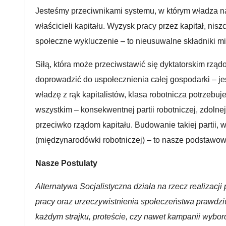
Jesteśmy przeciwnikami systemu, w którym władza n
właścicieli kapitału. Wyzysk pracy przez kapitał, nis
społeczne wykluczenie – to nieusuwalne składniki m
Siłą, która może przeciwstawić się dyktatorskim rządo
doprowadzić do uspołecznienia całej gospodarki – je
władzę z rąk kapitalistów, klasa robotnicza potrzebuj
wszystkim – konsekwentnej partii robotniczej, zdolne
przeciwko rządom kapitału. Budowanie takiej partii,
(międzynarodówki robotniczej) – to nasze podstawow
Nasze Postulaty
Alternatywa Socjalistyczna działa na rzecz realizacji
pracy oraz urzeczywistnienia społeczeństwa prawdz
każdym strajku, proteście, czy nawet kampanii wyborc