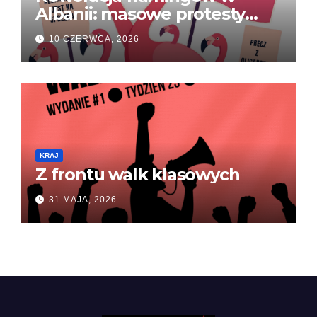
Albanii: masowe protesty
przeciwko imperium rodziny
10 CZERWCA, 2026
Trumpów
KRAJ
Z frontu walk klasowych
31 MAJA, 2026