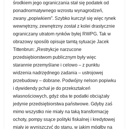
środkiem jego ograniczania stał się podatek od
ponadnormatywnego wzrostu wynagrodzeń,
zwany „popiwkiem”. Szybko kurczył się więc rynek
wewnętrzny, zewnętrzny został z kolei drastycznie
ograniczany utratom rynków byłej RWPG. Tak w
obrazowy sposób opisuje tamtą sytuacje Jacek
Tittenbrun: „Restrykcje narzucone
przedsiębiorstwom publicznym były więc
starannie przemyślane i celowo – z punktu
widzenia nadrzędnego zadania – ustrojowej
przebudowy – dobrane. Podwójny nelson popiwku
i dywidendy pchał je do przekształceń
własnościowych, gdyż oba te podatki obciążały
jedynie przedsiębiorstwa państwowe. Gdyby zaś
mimo wszystko nie miały na taką transformację
ochoty, pompy ssące polityki fiskalnej i kredytowej
miały je wyniszczyć do stanu, w jakim mógłby na