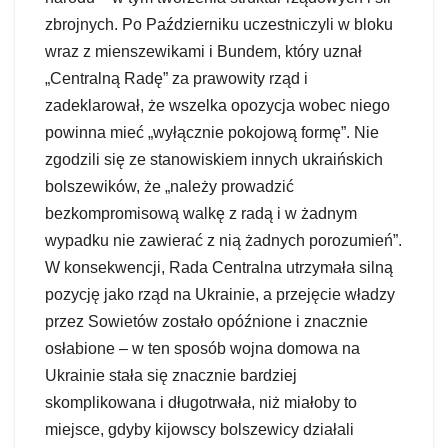
zbrojnych. Po Październiku uczestniczyli w bloku
wraz z mienszewikami i Bundem, który uznał
„Centralną Radę” za prawowity rząd i
zadeklarował, że wszelka opozycja wobec niego
powinna mieć „wyłącznie pokojową formę”. Nie
zgodzili się ze stanowiskiem innych ukraińskich
bolszewików, że „należy prowadzić
bezkompromisową walkę z radą i w żadnym
wypadku nie zawierać z nią żadnych porozumień”.
W konsekwencji, Rada Centralna utrzymała silną
pozycję jako rząd na Ukrainie, a przejęcie władzy
przez Sowietów zostało opóźnione i znacznie
osłabione – w ten sposób wojna domowa na
Ukrainie stała się znacznie bardziej
skomplikowana i długotrwała, niż miałoby to
miejsce, gdyby kijowscy bolszewicy działali