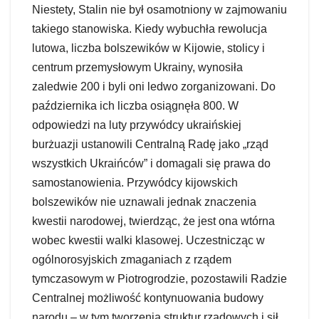
Niestety, Stalin nie był osamotniony w zajmowaniu
takiego stanowiska. Kiedy wybuchła rewolucja
lutowa, liczba bolszewików w Kijowie, stolicy i
centrum przemysłowym Ukrainy, wynosiła
zaledwie 200 i byli oni ledwo zorganizowani. Do
października ich liczba osiągnęła 800. W
odpowiedzi na luty przywódcy ukraińskiej
burżuazji ustanowili Centralną Radę jako „rząd
wszystkich Ukraińców” i domagali się prawa do
samostanowienia. Przywódcy kijowskich
bolszewików nie uznawali jednak znaczenia
kwestii narodowej, twierdząc, że jest ona wtórna
wobec kwestii walki klasowej. Uczestnicząc w
ogólnorosyjskich zmaganiach z rządem
tymczasowym w Piotrogrodzie, pozostawili Radzie
Centralnej możliwość kontynuowania budowy
narodu – w tym tworzenia struktur rządowych i sił